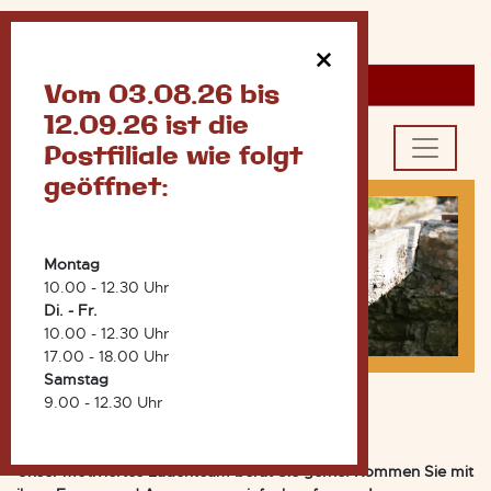
×
Vom 03.08.26 bis
12.09.26 ist die
Wählen Sie aus
Postfiliale wie folgt
geöffnet:
Montag
10.00 - 12.30 Uhr
Di. - Fr.
10.00 - 12.30 Uhr
17.00 - 18.00 Uhr
Samstag
9.00 - 12.30 Uhr
Team
Unser motiviertes Ladenteam berät Sie gerne! Kommen Sie mit